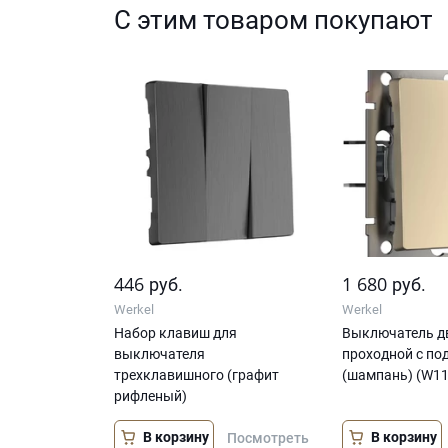
С этим товаром покупают
446
1 680
руб.
руб.
Werkel
Werkel
Набор клавиш для
Выключатель д
выключателя
проходной с по
трехклавишного (графит
(шампань) (W1
рифленый)
В корзину
В корзину
Посмотреть