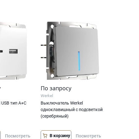
у
По запросу
Werkel
l USB тип A+С
Выключатель Werkel
одноклавишный с подсветкой
(серебряный)
В корзину
Посмотреть
Посмотреть