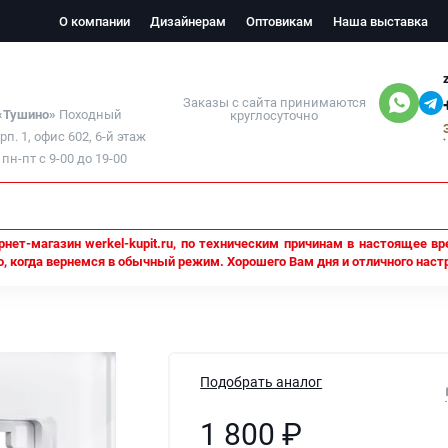
О компании
Дизайнерам
Оптовикам
Наша выставка
Заказы с сайта принимаются
 «Тушино»
Походный
круглосуточно
орп. 1, офис 602, 6-й этаж
н-пт с 9-00 до 19-00
нет-магазин werkel-kupit.ru, по техническим причинам в настоящее вр
, когда вернемся в обычный режим. Хорошего Вам дня и отличного наст
Подобрать аналог
1 800
₽