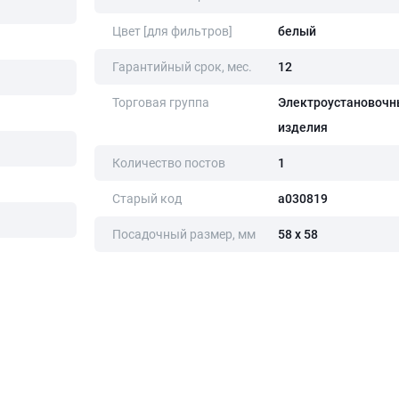
Цвет [для фильтров]
белый
Гарантийный срок, мес.
12
Торговая группа
Электроустановочн
изделия
Количество постов
1
Старый код
a030819
Посадочный размер, мм
58 х 58