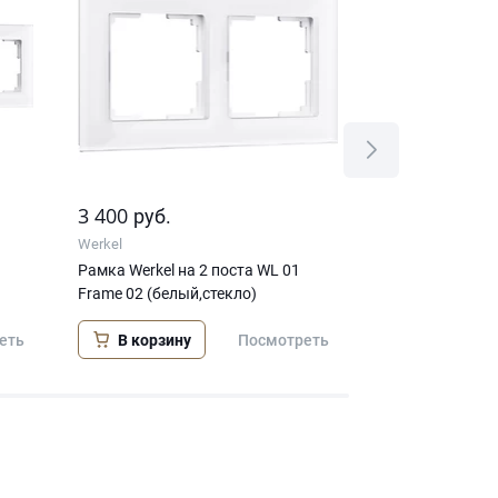
3 400
1 800
руб.
руб.
Werkel
Werkel
Рамка Werkel на 2 поста WL 01
Рамка Werkel W
Frame 02 (белый,стекло)
В корзину
В корзину
еть
Посмотреть