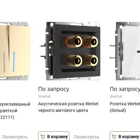
По запросу
По запрос
Werkel
Werkel
Акустическая розетка Werkel
Розетка Werke
вухклавишный
черного матового цвета
(белый)
дсветкой
122111)
В корзину
В корзину
Посмотреть
Посмотреть