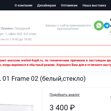
О компании
Дизайнерам
Оптовикам
Наша выставка
Заказы с сайта принимаются
 «Тушино»
Походный
круглосуточно
орп. 1, офис 602, 6-й этаж
н-пт с 9-00 до 19-00
нет-магазин werkel-kupit.ru, по техническим причинам в настоящее вр
, когда вернемся в обычный режим. Хорошего Вам дня и отличного наст
L 01 Frame 02 (белый,стекло)
 01 Frame 02 (белый,стекло)
Подобрать аналог
3 400
₽