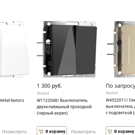
1 300
По запрос
руб.
Werkel
Werkel
W4522011/ Се
erkel белого
W1122048/ Выключатель
выключатель 
двухклавишный проходной
с подсветкой 
(черный акрил)
В корзину
В корзину
Посмотреть
Посмотреть