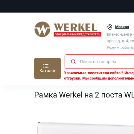
Москва
Бизнес-центр
проезд, д. 4, к
Режим работы п
Каталог
Уважаемые посетители сайта!! Интер
отгрузки. Мы сообщим дополнительно
Werkel
Рамки Werkel
Рамка Werkel на 2 поста W
Рамка Werkel на 2 поста WL