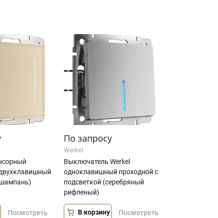
у
По запросу
Werkel
нсорный
Выключатель Werkel
двухклавишный
одноклавишный проходной с
(шампань)
подсветкой (серебряный
рифленый)
В корзину
Посмотреть
Посмотреть