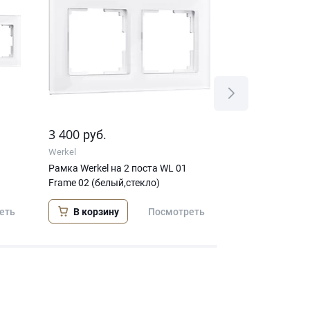
3 400
1 800
руб.
руб.
Werkel
Werkel
Рамка Werkel на 2 поста WL 01
Рамка Werkel W
Frame 02 (белый,стекло)
В корзину
В корзину
еть
Посмотреть