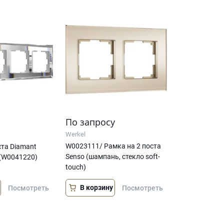
По запросу
Werkel
W0023111/ Рамка на 2 поста
ста Diamant
Senso (шампань, стекло soft-
(W0041220)
touch)
В корзину
Посмотреть
Посмотреть