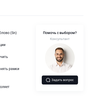
Олово (Sn)
Помочь с выбором?
Консультант
ции
ечить
инять рамки
Задать вопрос
воляет