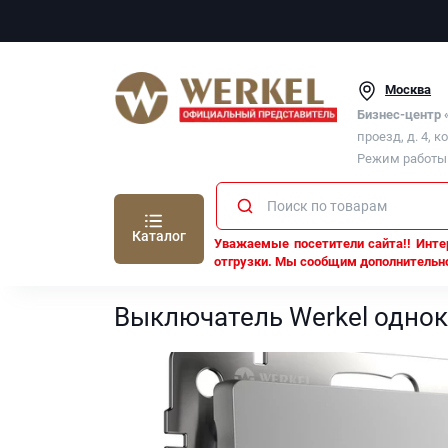
Москва
Бизнес-центр
проезд, д. 4, к
Режим работы п
Каталог
Уважаемые посетители сайта!! Интер
отгрузки. Мы сообщим дополнительно
Werkel
Все механизмы Werkel
Серебряный гля
Выключатель Werkel одно