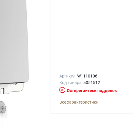
Артикул:
W1110106
Код товара:
a051512
Остерегайтесь подделок
Все характеристики