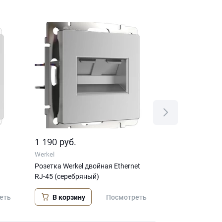
1 190
545
руб.
руб.
Werkel
Werkel
Розетка Werkel двойная Ethernet
Розетка Werkel
RJ-45 (серебряный)
заземлением (
В корзину
В корзину
еть
Посмотреть