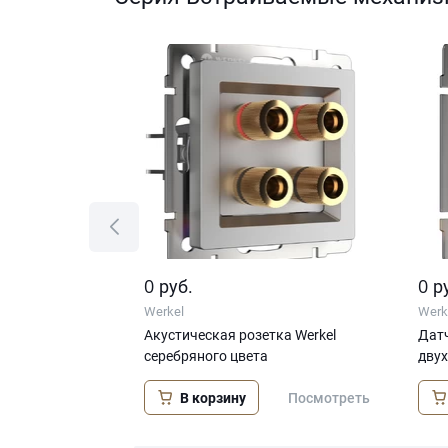
0
0
руб.
р
Werkel
Werk
йная с
Акустическая розетка Werkel
Датч
бряный)
серебряного цвета
дву
В корзину
Посмотреть
Посмотреть