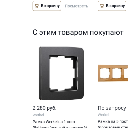
В корзину
В корзину
Посмотреть
С этим товаром покупают
2 280
По запросу
руб.
Werkel
Werkel
Рамка на 5 пос
Рамка Werkel на 1 пост
(бронзовый,сте
Platinum (черный алюминий)