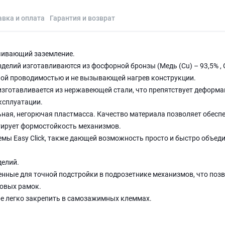
авка и оплата
Гарантия и возврат
ечивающий заземление.
елий изготавливаются из фосфорной бронзы (Медь (Cu) – 93,5% , 
нной проводимостью и не вызывающей нагрев конструкции.
изготавливается из нержавеющей стали, что препятствует деформа
эксплуатации.
ная, негорючая пластмасса. Качество материала позволяет обесп
тирует формостойкость механизмов.
мы Easy Click, также дающей возможность просто и быстро объед
делий.
нные для точной подстройки в подрозетнике механизмов, что поз
овых рамок.
ре легко закрепить в самозажимных клеммах.