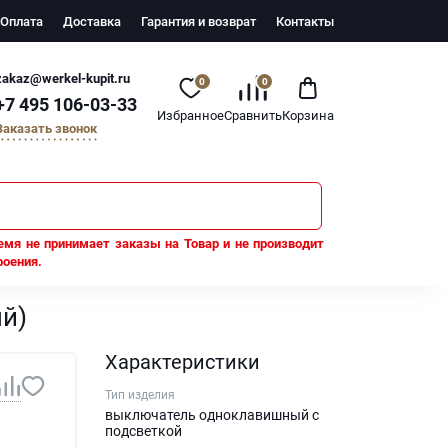
Оплата
Доставка
Гарантия и возврат
Контакты
zakaz@werkel-kupit.ru
0
0
+7 495 106-03-33
Избранное
Сравнить
Корзина
Заказать звонок
емя не принимает заказы на Товар и не производит
роения.
ный)
й)
Характеристики
Тип изделия
выключатель одноклавишный с
подсветкой