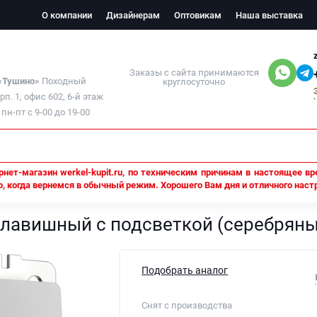
О компании
Дизайнерам
Оптовикам
Наша выставка
Заказы с сайта принимаются
 «Тушино»
Походный
круглосуточно
орп. 1, офис 602, 6-й этаж
н-пт с 9-00 до 19-00
нет-магазин werkel-kupit.ru, по техническим причинам в настоящее вр
, когда вернемся в обычный режим. Хорошего Вам дня и отличного наст
нцевый
Выключатель Werkel одноклавишный с подсветкой (серебря
клавишный с подсветкой (серебряны
Подобрать аналог
Снят с производства