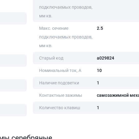
подключаемых проводов,
мм кв.
Макс. сечение
2.5
подключаемых проводов,
мм кв.
Старый код
a029824
Номинальный ток, А
10
Наличие подсветки
1
Контактные зажимы
самозажимной мех
Количество клавиш
1
змы серебряные