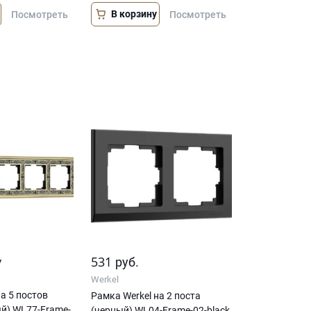
В корзину
Посмотреть
Посмотреть
у
531
руб.
Werkel
а 5 постов
Рамка Werkel на 2 поста
й) WL77-Frame-
(черный) WL04-Frame-02-black