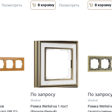
В корзину
В корзину
Посмотреть
Посмотреть
По запросу
По запрос
Werkel
Werkel
тов
Рамка Werkel на 1 пост
Рамка Werkel н
кло) (WL01-
(бронза/белый)
(золото/черны