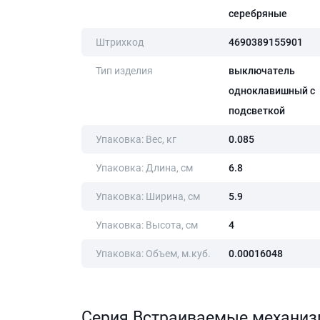
серебряные
Штрихкод
4690389155901
Тип изделия
выключатель
одноклавишный с
подсветкой
Упаковка: Вес, кг
0.085
Упаковка: Длина, cм
6.8
Упаковка: Ширина, cм
5.9
Упаковка: Высота, cм
4
Упаковка: Объем, м.куб.
0.00016048
Серия Встраиваемые механи