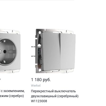
у
1 180
руб.
Werkel
 с заземлением,
Перекрестный выключатель
ажим (серебро)
двухклавишный (серебряный)
W1123008