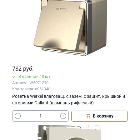
782
руб.
В наличии 10 шт.
Артикул: W5071210
Код товара: a051048
Розетка Werkel влагозащ. с зазем. с защит. крышкой и
шторками Gallant (шампань рифленый)
В корзину