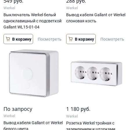
549
288
руб.
руб.
Werkel
Werkel
Выключатель Werkel белый
Вывод кабеля Gallant от Werkel
одноклавишный с подсветкой
слоновая кость
Gallant WL15-01-04
В корзину
В корзину
Посмотреть
Посмотреть
По запросу
1 180
руб.
Werkel
Werkel
Вывод кабеля Gallant от Werkel
Розетка Werkel тройная с
белого цвета
заземлением и шторками