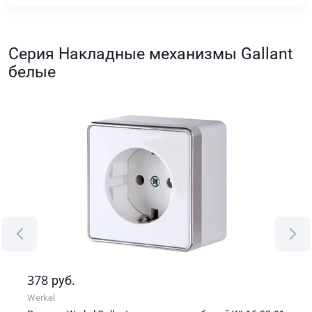
Серия Накладные механизмы Gallant
белые
378
69
руб.
Werkel
Wer