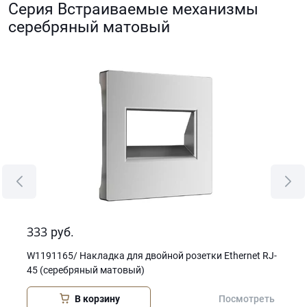
Серия Встраиваемые механизмы
серебряный матовый
333
28
руб.
W1191165/ Накладка для двойной розетки Еthernet RJ-
W11
45 (серебряный матовый)
мат
В корзину
еть
Посмотреть