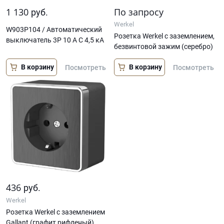
1 130
По запросу
руб.
Werkel
W903P104 / Автоматический
Розетка Werkel с заземлением,
выключатель 3P 10 A C 4,5 кА
безвинтовой зажим (серебро)
В корзину
В корзину
Посмотреть
Посмотреть
436
руб.
Werkel
Розетка Werkel с заземлением
Gallant (графит рифленый)