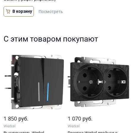
В корзину
Посмотреть
С этим товаром покупают
1 850
1 070
руб.
руб.
Werkel
Werkel
Выключатель Werkel
Розетка Werkel двойная с