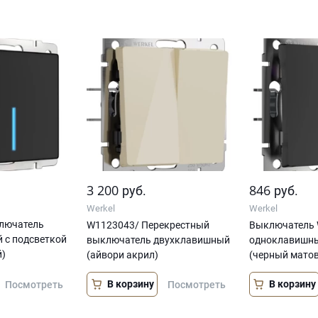
3 200
846
руб.
руб.
Werkel
Werkel
лючатель
W1123043/ Перекрестный
Выключатель 
 с подсветкой
выключатель двухклавишный
одноклавишны
й)
(айвори акрил)
(черный мато
В корзину
В корзину
Посмотреть
Посмотреть