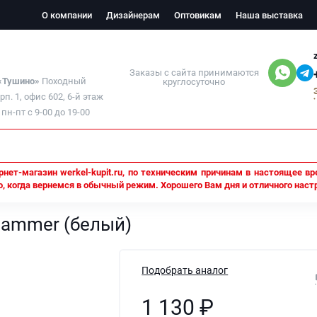
О компании
Дизайнерам
Оптовикам
Наша выставка
Заказы с сайта принимаются
 «Тушино»
Походный
круглосуточно
орп. 1, офис 602, 6-й этаж
н-пт с 9-00 до 19-00
нет-магазин werkel-kupit.ru, по техническим причинам в настоящее вр
, когда вернемся в обычный режим. Хорошего Вам дня и отличного наст
 Hammer (белый)
Hammer (белый)
Подобрать аналог
1 130
₽