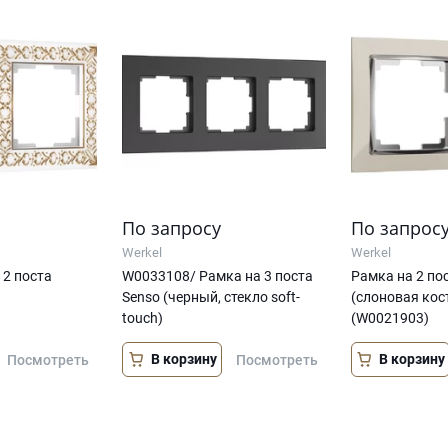
По запросу
По запрос
Werkel
Werkel
 2 поста
W0033108/ Рамка на 3 поста
Рамка на 2 по
Senso (черный, стекло soft-
(слоновая кос
touch)
(W0021903)
В корзину
В корзину
Посмотреть
Посмотреть