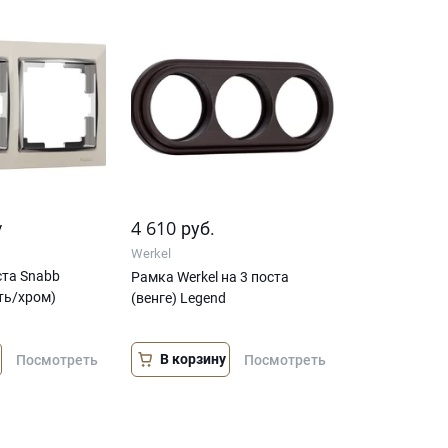
у
4 610
руб.
Werkel
ста Snabb
Рамка Werkel на 3 поста
ть/хром)
(венге) Legend
В корзину
Посмотреть
Посмотреть