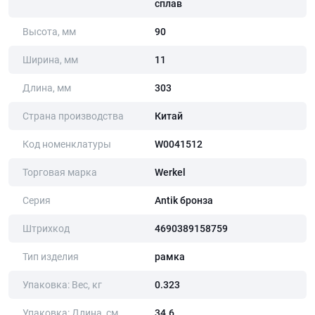
сплав
Высота, мм
90
Ширина, мм
11
Длина, мм
303
Страна производства
Китай
Код номенклатуры
W0041512
Торговая марка
Werkel
Серия
Antik бронза
Штрихкод
4690389158759
Тип изделия
рамка
Упаковка: Вес, кг
0.323
Упаковка: Длина, cм
34.6