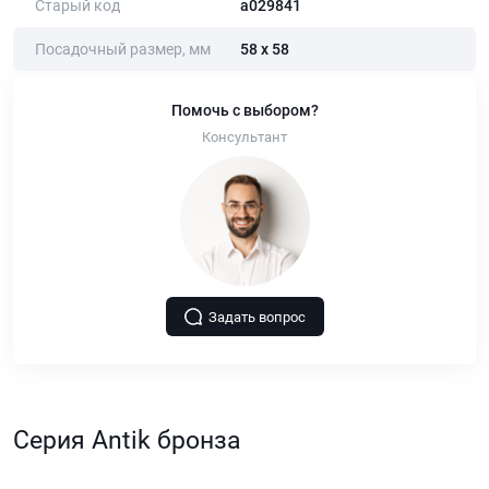
Старый код
a029841
Посадочный размер, мм
58 х 58
Помочь с выбором?
Консультант
Задать вопрос
Серия Antik бронза