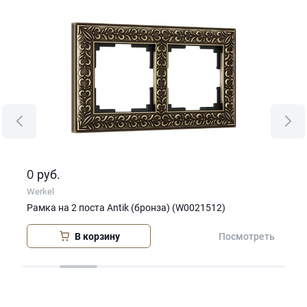
0
0
руб.
р
Werkel
Wer
Рамка на 2 поста Antik (бронза) (W0021512)
Рам
В корзину
еть
Посмотреть