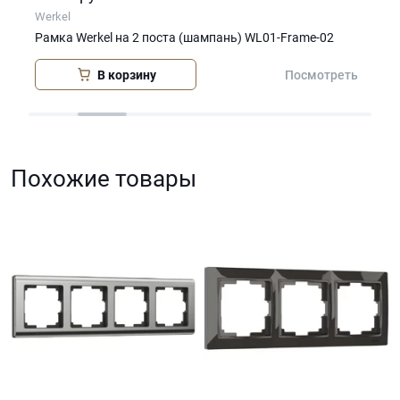
Werkel
Wer
Рамка Werkel на 2 поста (шампань) WL01-Frame-02
Рам
В корзину
еть
Посмотреть
Похожие товары