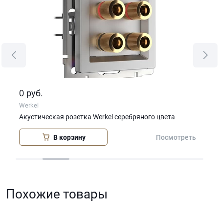
0
0
руб.
р
Werkel
Wer
)
Акустическая розетка Werkel серебряного цвета
Дат
В корзину
еть
Посмотреть
Похожие товары