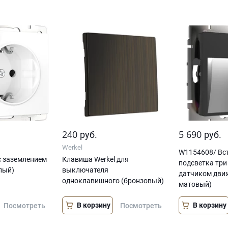
240
5 690
руб.
руб.
Werkel
W1154608/ Вс
 с заземлением
Клавиша Werkel для
подсветка три
лый)
выключателя
датчиком дви
одноклавишного (бронзовый)
матовый)
В корзину
В корзину
Посмотреть
Посмотреть