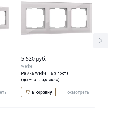
5 520
3 750
руб.
руб.
Werkel
Werkel
Рамка Werkel на 3 поста
Рамка Werkel на
(дымчатый,стекло)
(дымчатый,сте
В корзину
В корзину
еть
Посмотреть