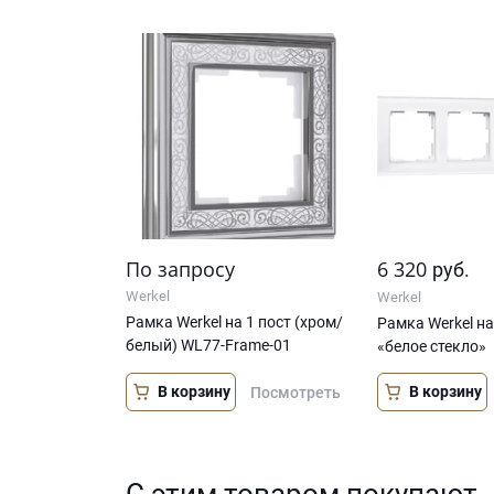
По запросу
6 320
руб.
Werkel
Werkel
Рамка Werkel на 1 пост (хром/
Рамка Werkel на
белый) WL77-Frame-01
«белое стекло»
В корзину
В корзину
Посмотреть
С этим товаром покупают