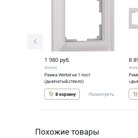
1 980
8 8
руб.
Werkel
Werk
поста
Рамка Werkel на 1 пост
Рамк
(дымчатый,стекло)
«ды
В корзину
Посмотреть
Посмотреть
Похожие товары