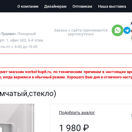
О компании
Дизайнерам
Оптовикам
Наша выставка
Заказы с сайта принимаются
 «Тушино»
Походный
круглосуточно
орп. 1, офис 602, 6-й этаж
н-пт с 9-00 до 19-00
нет-магазин werkel-kupit.ru, по техническим причинам в настоящее вр
, когда вернемся в обычный режим. Хорошего Вам дня и отличного наст
дымчатый,стекло)
ымчатый,стекло)
Подобрать аналог
1 980
₽