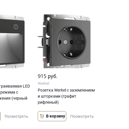
915
руб.
Werkel
траиваемая LED
Розетка Werkel с заземлением
 режима с
и шторками (графит
жения (черный
рифленый)
В корзину
Посмотреть
Посмотреть