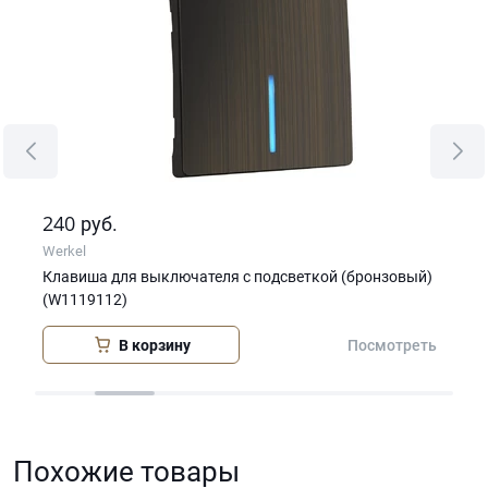
240
24
руб.
Werkel
Wer
Клавиша для выключателя c подсветкой (бронзовый)
Кла
(W1119112)
(бр
В корзину
еть
Посмотреть
Похожие товары