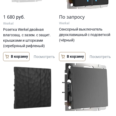
1 680
По запросу
руб.
Werkel
Werkel
Сенсорный выключатель
Розетка Werkel двойная
двухклавишный с подсветкой
влагозащ. с зазем. с защит.
(чёрный)
крышками и шторками
(серебряный рифленый)
В корзину
В корзину
Посмотреть
Посмотреть