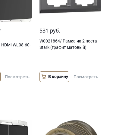
у
531
руб.
W0021864/ Рамка на 2 поста
l HDMI WL08-60-
Stark (графит матовый)
В корзину
Посмотреть
Посмотреть