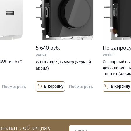
5 640
По запрос
руб.
Werkel
Werkel
USB тип A+С
Сенсорный вы
W1142048/ Диммер (черный
двухклавишны
акрил)
1000 Вт (черн
В корзину
В корзину
Посмотреть
Посмотреть
знавать об акциях