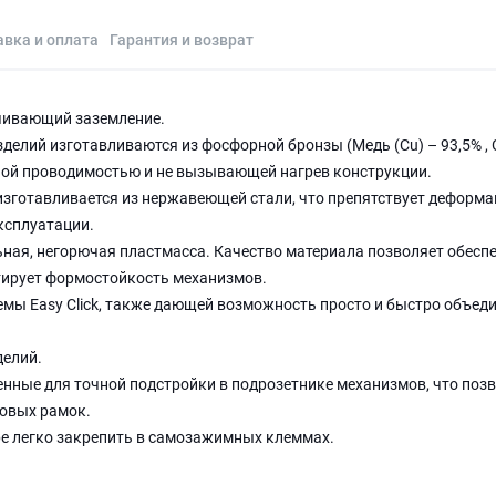
авка и оплата
Гарантия и возврат
ечивающий заземление.
елий изготавливаются из фосфорной бронзы (Медь (Cu) – 93,5% , 
нной проводимостью и не вызывающей нагрев конструкции.
изготавливается из нержавеющей стали, что препятствует деформа
эксплуатации.
ная, негорючая пластмасса. Качество материала позволяет обесп
тирует формостойкость механизмов.
мы Easy Click, также дающей возможность просто и быстро объед
делий.
нные для точной подстройки в подрозетнике механизмов, что поз
овых рамок.
ре легко закрепить в самозажимных клеммах.