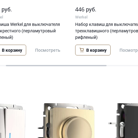
7
446
руб.
руб.
el
Werkel
иша Werkel для выключателя
Набор клавиш для выключате
екрестного (перламутровый
трехклавишного (перламутро
леный)
рифленый)
В корзину
В корзину
Посмотреть
Посмотр