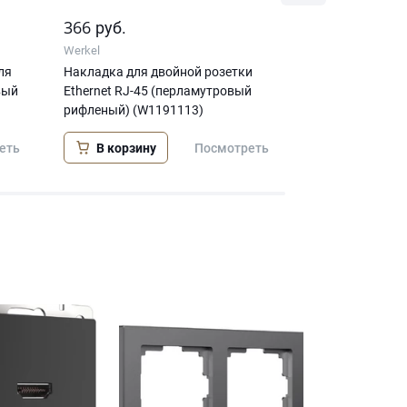
366
344
руб.
руб.
Werkel
Werkel
ля
Накладка для двойной розетки
Накладка для 
вый
Еthernet RJ-45 (перламутровый
(перламутровы
рифленый) (W1191113)
В корзину
В корзину
еть
Посмотреть