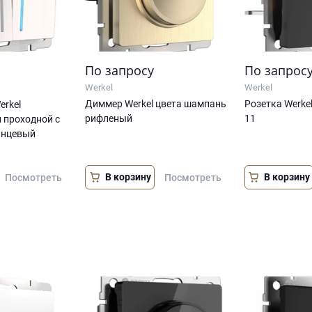
По запросу
По запрос
Werkel
Werkel
Диммер Werkel цвета шампань
Розетка Werke
rkel
рифленый
11
 проходной с
янцевый
В корзину
В корзину
Посмотреть
Посмотреть