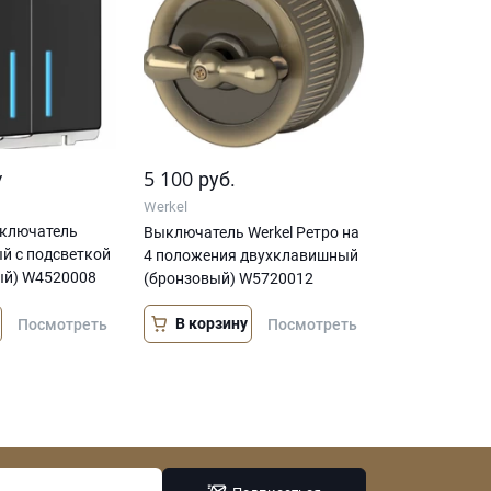
у
5 100
руб.
Werkel
ключатель
Выключатель Werkel Ретро на
й с подсветкой
4 положения двухклавишный
ый) W4520008
(бронзовый) W5720012
В корзину
Посмотреть
Посмотреть