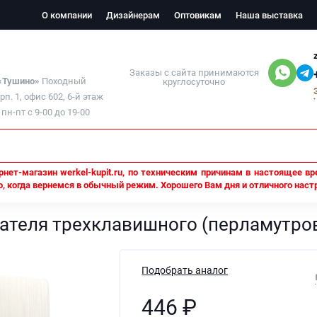
О компании
Дизайнерам
Оптовикам
Наша выставка
Заказы с сайта принимаются
 «Тушино»
Походный
круглосуточно
орп. 1, офис 602, 6-й этаж
н-пт с 9-00 до 19-00
нет-магазин werkel-kupit.ru, по техническим причинам в настоящее вр
, когда вернемся в обычный режим. Хорошего Вам дня и отличного наст
ишного (перламутровый рифленый)
ателя трехклавишного (перламутр
Подобрать аналог
446
₽