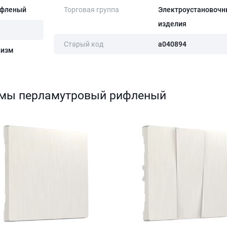
ифленый
Торговая группа
Электроустановочн
изделия
Старый код
a040894
низм
змы перламутровый рифленый