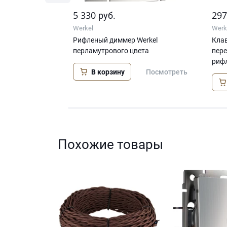
5 330
29
руб.
Werkel
Werk
тки HDMI
Рифленый диммер Werkel
Клав
ифленый)
перламутрового цвета
пер
риф
В корзину
Посмотреть
Посмотреть
Похожие товары