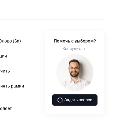
Олово (Sn)
Помочь с выбором?
Консультант
ции
ечить
инять рамки
Задать вопрос
воляет