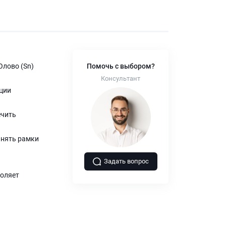
Олово (Sn)
Помочь с выбором?
Консультант
ции
ечить
инять рамки
Задать вопрос
воляет