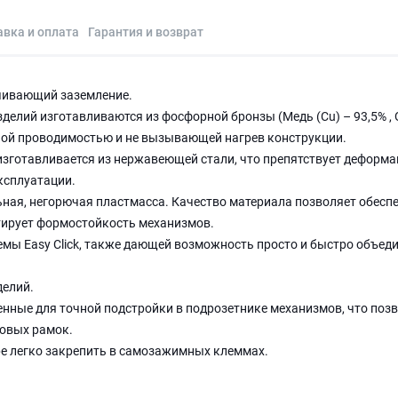
авка и оплата
Гарантия и возврат
ечивающий заземление.
елий изготавливаются из фосфорной бронзы (Медь (Cu) – 93,5% , 
нной проводимостью и не вызывающей нагрев конструкции.
изготавливается из нержавеющей стали, что препятствует деформа
эксплуатации.
ная, негорючая пластмасса. Качество материала позволяет обесп
тирует формостойкость механизмов.
мы Easy Click, также дающей возможность просто и быстро объед
делий.
нные для точной подстройки в подрозетнике механизмов, что поз
овых рамок.
ре легко закрепить в самозажимных клеммах.