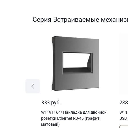
Серия Встраиваемые механиз
333
28
руб.
тка оконечная
W1191164/ Накладка для двойной
W11
розетки Еthernet RJ-45 (графит
USB 
матовый)