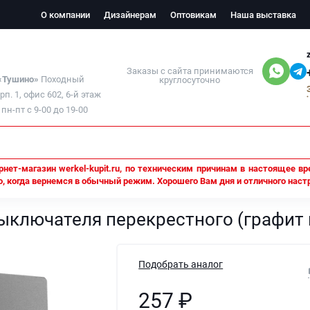
О компании
Дизайнерам
Оптовикам
Наша выставка
Заказы с сайта принимаются
 «Тушино»
Походный
круглосуточно
орп. 1, офис 602, 6-й этаж
н-пт с 9-00 до 19-00
нет-магазин werkel-kupit.ru, по техническим причинам в настоящее вр
, когда вернемся в обычный режим. Хорошего Вам дня и отличного наст
el - Графит матовый
W1119064/ Клавиша для выключателя перекрест
ыключателя перекрестного (графит
Подобрать аналог
257
₽