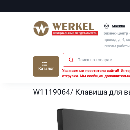
Москва
Бизнес-центр
проезд, д. 4, к
Режим работы п
Каталог
Уважаемые посетители сайта!! Интер
отгрузки. Мы сообщим дополнительно
Werkel
Все механизмы Werkel
Механизмы Werk
W1119064/ Клавиша для в