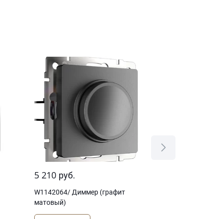
5 210
1 060
руб.
руб.
W1142064/ Диммер (графит
W1183064/ ТВ-
матовый)
(графит матов