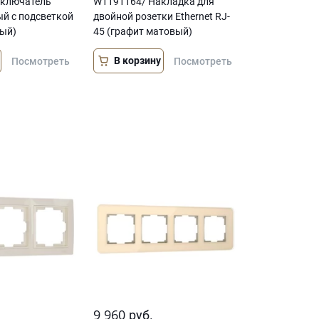
ключатель
W1191164/ Накладка для
й с подсветкой
двойной розетки Еthernet RJ-
вый)
45 (графит матовый)
В корзину
Посмотреть
Посмотреть
9 960
руб.