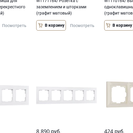
виша для
W1171164/ Розетка с
W1110164/ Вы
ерекрестного
заземлением и шторками
одноклавишны
й)
(графит матовый)
(графит мато
В корзину
В корзину
Посмотреть
Посмотреть
8 890
424
руб.
руб.