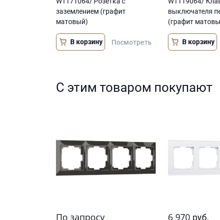
W1171064/ Розетка с
W1119064/ Кла
заземлением (графит
выключателя п
матовый)
(графит матовы
В корзину
В корзину
Посмотреть
С этим товаром покупают
По запросу
6 970
руб.