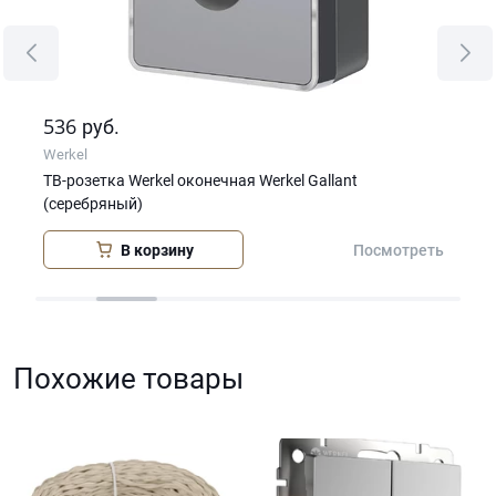
536
62
руб.
Werkel
Wer
ТВ-розетка Werkel оконечная Werkel Gallant
Вык
(серебряный)
(се
В корзину
еть
Посмотреть
Похожие товары