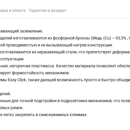
авка и оплата
Гарантия и возврат
ечивающий заземление.
елий изготавливаются из фосфорной бронзы (Медь (Cu) – 93,5% , 
нной проводимостью и не вызывающей нагрев конструкции.
изготавливается из нержавеющей стали, что препятствует деформа
эксплуатации.
ная, негорючая пластмасса. Качество материала позволяет обесп
тирует формостойкость механизмов.
мы Easy Click, также дающей возможность просто и быстро объед
делий.
нные для точной подстройки в подрозетнике механизмов, что поз
овых рамок.
ре легко закрепить в самозажимных клеммах.