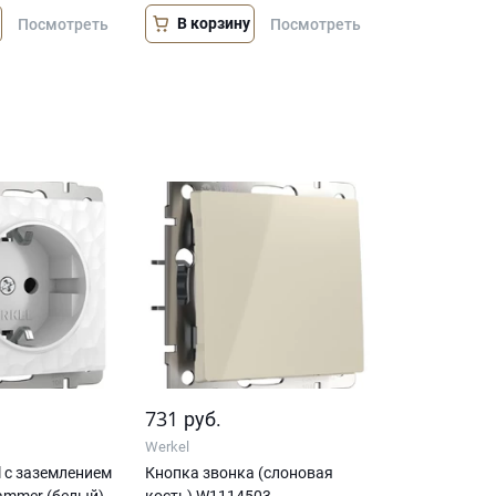
В корзину
Посмотреть
Посмотреть
731
руб.
Werkel
l с заземлением
Кнопка звонка (слоновая
ammer (белый)
кость) W1114503