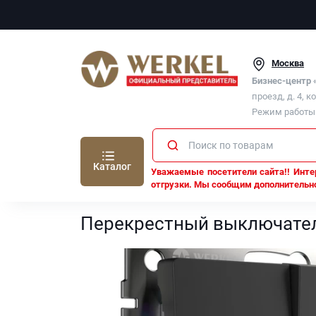
Москва
Бизнес-центр
проезд, д. 4, к
Режим работы п
Каталог
Уважаемые посетители сайта!! Интер
отгрузки. Мы сообщим дополнительно
Werkel
Выключатели Werkel
Перекрестный вы
Перекрестный выключател