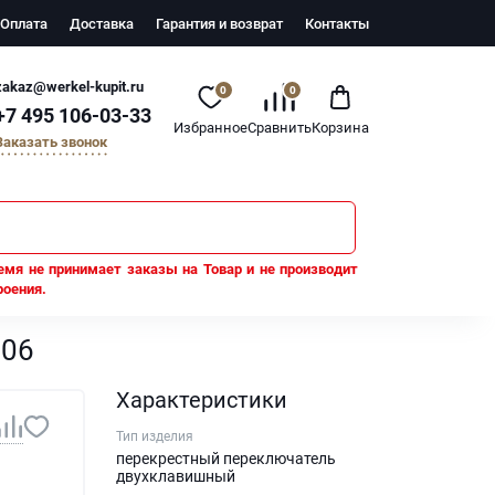
Оплата
Доставка
Гарантия и возврат
Контакты
zakaz@werkel-kupit.ru
0
0
+7 495 106-03-33
Избранное
Сравнить
Корзина
Заказать звонок
емя не принимает заказы на Товар и не производит
роения.
006
Характеристики
Тип изделия
перекрестный переключатель
двухклавишный