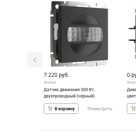
7 220
0
руб.
р
Werkel
Werk
еключатель
Датчик движения 500 Вт,
Димм
ерный
двухпроводный (черный)
цве
В корзину
Посмотреть
Посмотреть