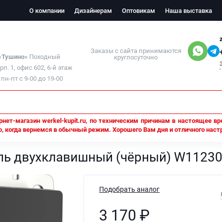
О компании
Дизайнерам
Оптовикам
Наша выставка
Заказы с сайта принимаются
 «Тушино»
Походный
круглосуточно
орп. 1, офис 602, 6-й этаж
н-пт с 9-00 до 19-00
нет-магазин werkel-kupit.ru, по техническим причинам в настоящее вр
, когда вернемся в обычный режим. Хорошего Вам дня и отличного наст
ключатель двухклавишный (чёрный) W1123006
ь двухклавишный (чёрный) W1123
Подобрать аналог
3 170
₽