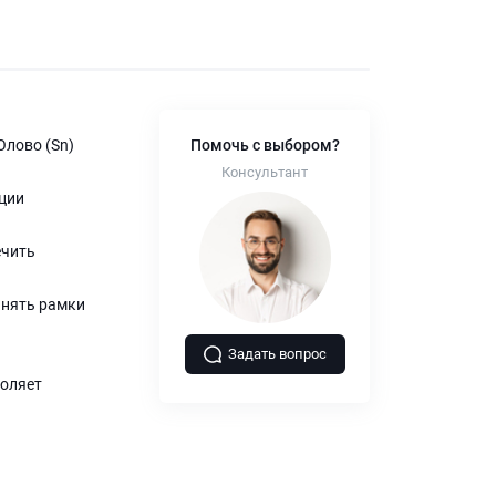
Олово (Sn)
Помочь с выбором?
Консультант
ции
ечить
инять рамки
Задать вопрос
воляет