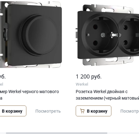
1 200
уб.
руб.
el
Werkel
ер Werkel черного матового
Розетка Werkel двойная с
та
заземлением (черный матовы
В корзину
В корзину
Посмотреть
Посмотр