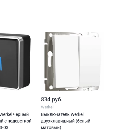
834
руб.
Werkel
Werkel черный
Выключатель Werkel
й с подсветкой
двухклавишный (белый
3-03
матовый)