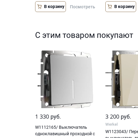
В корзину
В корзину
Посмотреть
С этим товаром покупают
1 330
3 200
руб.
руб.
Werkel
W1112165/ Выключатель
W1123043/ Пер
одноклавишный проходной с
выключатель д