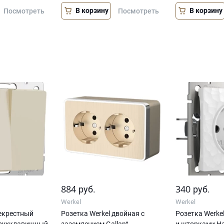
В корзину
В корзину
Посмотреть
Посмотреть
884
340
руб.
руб.
Werkel
Werkel
екрестный
Розетка Werkel двойная с
Розетка Werke
вухклавишный
заземлением Gallant
и шторками H