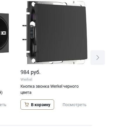
984
1 420
руб.
руб.
Werkel
Werkel
Кнопка звонка Werkel черного
Перекрестный 
й)
цвета
одноклавишный
матовый)
В корзину
еть
Посмотреть
В корзину