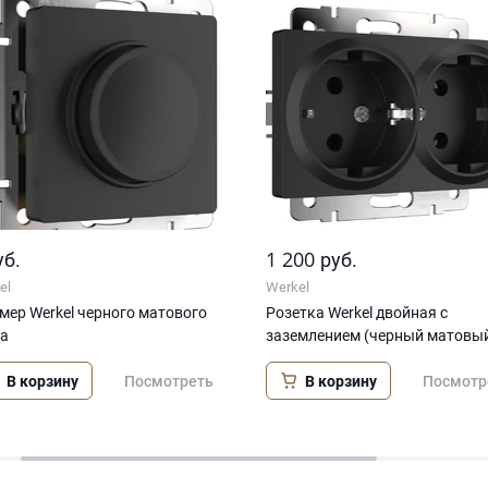
1 200
уб.
руб.
el
Werkel
ер Werkel черного матового
Розетка Werkel двойная с
та
заземлением (черный матовы
В корзину
В корзину
Посмотреть
Посмотр