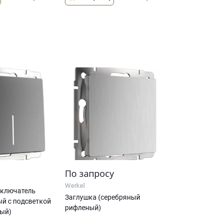
По запросу
Werkel
ключатель
Заглушка (серебряный
й с подсветкой
рифленый)
вый)