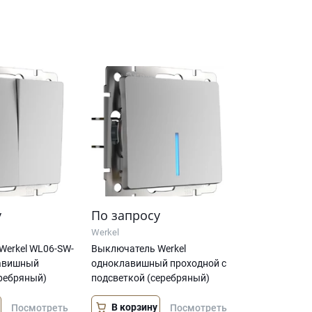
у
По запросу
Werkel
Werkel WL06-SW-
Выключатель Werkel
авишный
одноклавишный проходной с
ребряный)
подсветкой (серебряный)
В корзину
Посмотреть
Посмотреть