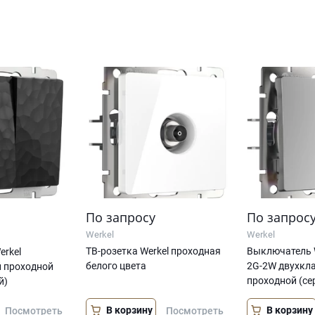
По запросу
По запрос
Werkel
Werkel
ТВ-розетка Werkel проходная
Выключатель 
rkel
белого цвета
2G-2W двухкл
 проходной
проходной (се
й)
В корзину
В корзину
Посмотреть
Посмотреть