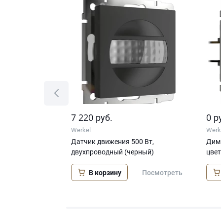
7 220
0
руб.
р
Werkel
Werk
еключатель
Датчик движения 500 Вт,
Димм
ерный
двухпроводный (черный)
цве
В корзину
Посмотреть
Посмотреть