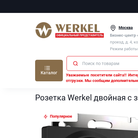
Москва
Бизнес-центр
проезд, д. 4, к
Режим работы п
Каталог
Уважаемые посетители сайта!! Интер
отгрузки. Мы сообщим дополнительно
Werkel
Розетка Werkel двойная с заземлением (ч
Розетка Werkel двойная с
Популярное