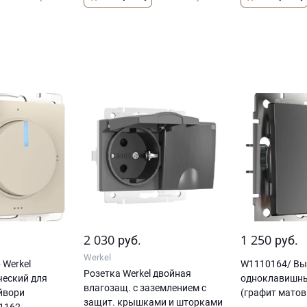
2 030
1 250
руб.
руб.
Werkel
 Werkel
W1110164/ Вы
Розетка Werkel двойная
ческий для
одноклавишны
влагозащ. с заземлением с
айвори
(графит мато
защит. крышками и шторками
1162