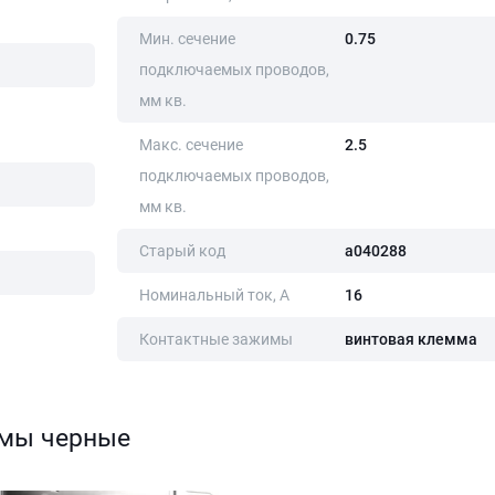
Мин. сечение
0.75
подключаемых проводов,
мм кв.
Макс. сечение
2.5
подключаемых проводов,
мм кв.
Старый код
a040288
Номинальный ток, А
16
Контактные зажимы
винтовая клемма
змы черные