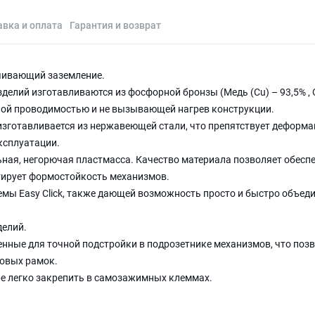
авка и оплата
Гарантия и возврат
ечивающий заземление.
елий изготавливаются из фосфорной бронзы (Медь (Cu) – 93,5% , 
нной проводимостью и не вызывающей нагрев конструкции.
изготавливается из нержавеющей стали, что препятствует деформа
эксплуатации.
ная, негорючая пластмасса. Качество материала позволяет обесп
тирует формостойкость механизмов.
мы Easy Click, также дающей возможность просто и быстро объед
делий.
нные для точной подстройки в подрозетнике механизмов, что поз
овых рамок.
ре легко закрепить в самозажимных клеммах.