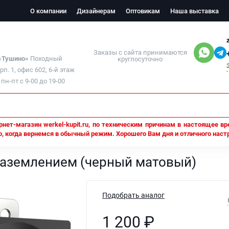
О компании
Дизайнерам
Оптовикам
Наша выставка
Заказы с сайта принимаются
 «Тушино»
Походный
круглосуточно
орп. 1, офис 602, 6-й этаж
н-пт с 9-00 до 19-00
нет-магазин werkel-kupit.ru, по техническим причинам в настоящее вр
, когда вернемся в обычный режим. Хорошего Вам дня и отличного наст
ерный матовый)
 заземлением (черный матовый)
Подобрать аналог
1 200
₽