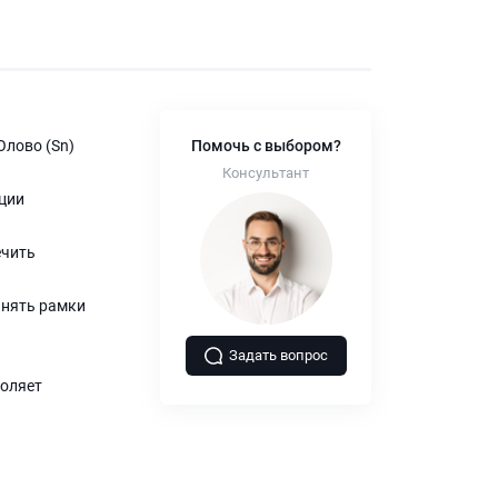
Олово (Sn)
Помочь с выбором?
Консультант
ции
ечить
инять рамки
Задать вопрос
воляет