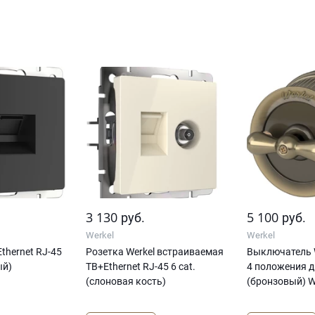
3 130
5 100
руб.
руб.
Werkel
Werkel
Ethernet RJ-45
Розетка Werkel встраиваемая
Выключатель W
ый)
ТВ+Ethernet RJ-45 6 cat.
4 положения 
(слоновая кость)
(бронзовый) 