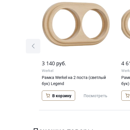
3 140
4 6
руб.
Werkel
Werk
пост (светлый
Рамка Werkel на 2 поста (светлый
Рамк
бук) Legend
бук)
В корзину
Посмотреть
Посмотреть