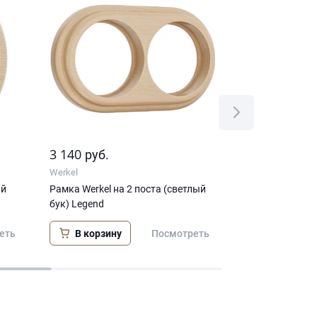
3 140
4 610
руб.
руб.
Werkel
Werkel
ый
Рамка Werkel на 2 поста (светлый
Рамка Werkel на
бук) Legend
бук) Legend
В корзину
В корзину
еть
Посмотреть