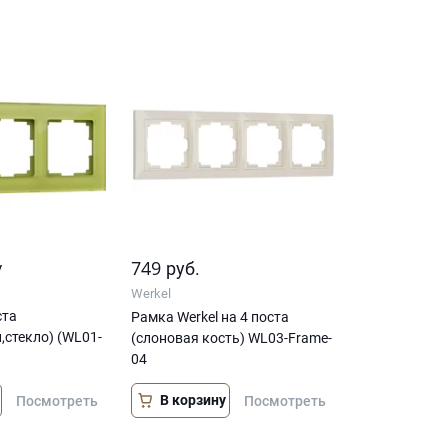
у
749
руб.
Werkel
ста
Рамка Werkel на 4 поста
стекло) (WL01-
(слоновая кость) WL03-Frame-
04
В корзину
Посмотреть
Посмотреть