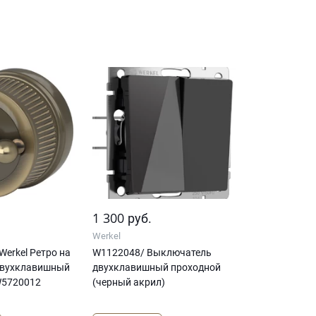
1 300
руб.
Werkel
erkel Ретро на
W1122048/ Выключатель
двухклавишный
двухклавишный проходной
W5720012
(черный акрил)