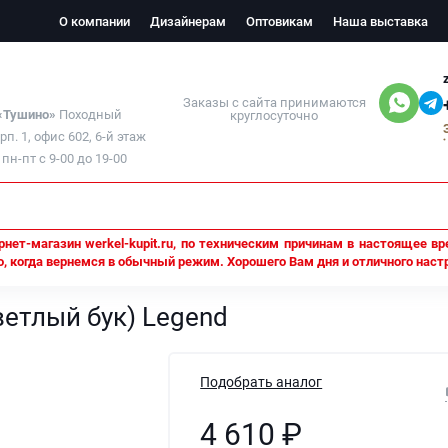
О компании
Дизайнерам
Оптовикам
Наша выставка
Заказы с сайта принимаются
 «Тушино»
Походный
круглосуточно
орп. 1, офис 602, 6-й этаж
н-пт с 9-00 до 19-00
нет-магазин werkel-kupit.ru, по техническим причинам в настоящее вр
, когда вернемся в обычный режим. Хорошего Вам дня и отличного наст
светлый бук) Legend
ветлый бук) Legend
Подобрать аналог
4 610
₽