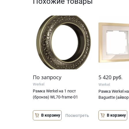
Похожие товары
По запросу
5 420
руб.
Werkel
Werkel
Рамка Werkel на 1 пост
Рамка Werkel на
(бронза) WL70-frame-01
Baguette (айво
В корзину
В корзину
Посмотреть