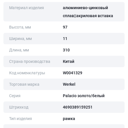
Материал изделия
алюминиево-цинковый
сплав||акриловая вставка
Высота, мм
97
Ширина, мм
11
Длина, мм
310
Страна производства
Китай
Код номенклатуры
W0041329
Торговая марка
Werkel
Серия
Palacio золото/белый
Штрихкод
4690389159251
Тип изделия
рамка