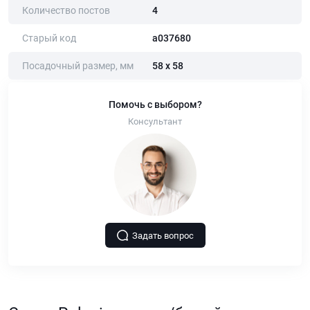
Количество постов
4
Старый код
a037680
Посадочный размер, мм
58 х 58
Помочь с выбором?
Консультант
Задать вопрос