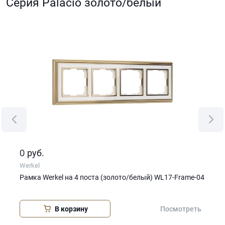
Серия Palacio золото/белый
0
0
руб.
р
Werkel
Wer
e-02
Рамка Werkel на 4 поста (золото/белый) WL17-Frame-04
Рам
05
В корзину
еть
Посмотреть