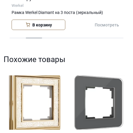
Werkel
Wer
Рамка Werkel Diamant на 3 поста (зеркальный)
Рам
В корзину
еть
Посмотреть
Похожие товары