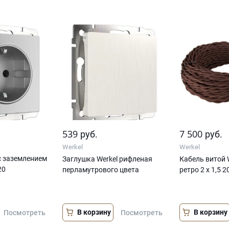
539
7 500
руб.
руб.
Werkel
Werkel
 с заземлением
Заглушка Werkel рифленая
Кабель витой W
20
перламутрового цвета
ретро 2 х 1,5 
В корзину
В корзину
Посмотреть
Посмотреть