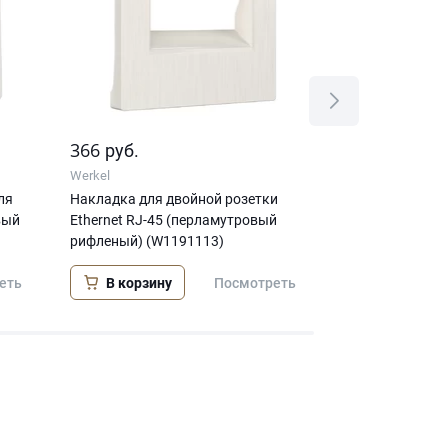
366
344
руб.
руб.
Werkel
Werkel
ля
Накладка для двойной розетки
Накладка для 
вый
Еthernet RJ-45 (перламутровый
(перламутровы
рифленый) (W1191113)
В корзину
В корзину
еть
Посмотреть