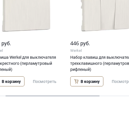
7
446
руб.
руб.
el
Werkel
иша Werkel для выключателя
Набор клавиш для выключате
екрестного (перламутровый
трехклавишного (перламутро
леный)
рифленый)
В корзину
В корзину
Посмотреть
Посмотр