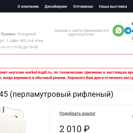
О компании
Дизайнерам
Оптовикам
Наша выставка
Заказы с сайта принимаются
 «Тушино»
Походный
круглосуточно
орп. 1, офис 602, 6-й этаж
н-пт с 9-00 до 19-00
нет-магазин werkel-kupit.ru, по техническим причинам в настоящее вр
, когда вернемся в обычный режим. Хорошего Вам дня и отличного наст
овый рифленый)
J-45 (перламутровый рифленый)
Подобрать аналог
2 010
₽