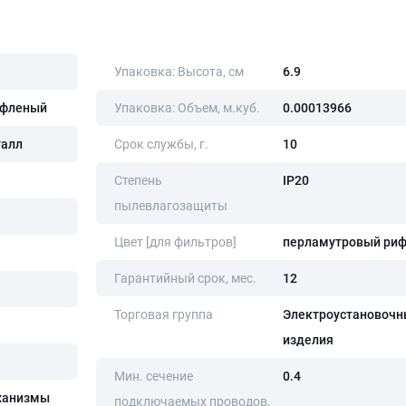
Упаковка: Высота, cм
6.9
ифленый
Упаковка: Объем, м.куб.
0.00013966
талл
Срок службы, г.
10
Степень
IP20
пылевлагозащиты
Цвет [для фильтров]
перламутровый ри
Гарантийный срок, мес.
12
Торговая группа
Электроустановочн
изделия
Мин. сечение
0.4
ханизмы
подключаемых проводов,