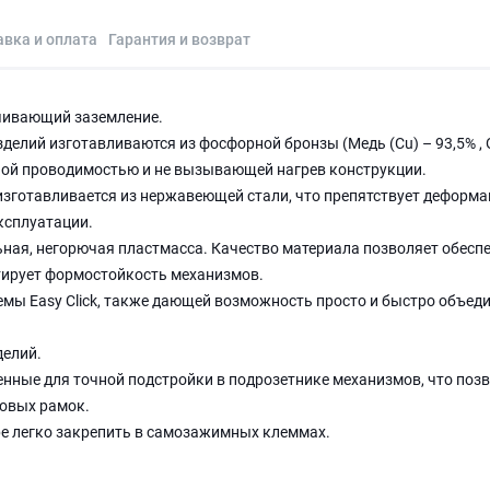
авка и оплата
Гарантия и возврат
ечивающий заземление.
елий изготавливаются из фосфорной бронзы (Медь (Cu) – 93,5% , 
нной проводимостью и не вызывающей нагрев конструкции.
изготавливается из нержавеющей стали, что препятствует деформа
эксплуатации.
ная, негорючая пластмасса. Качество материала позволяет обесп
тирует формостойкость механизмов.
мы Easy Click, также дающей возможность просто и быстро объед
делий.
нные для точной подстройки в подрозетнике механизмов, что поз
овых рамок.
ре легко закрепить в самозажимных клеммах.