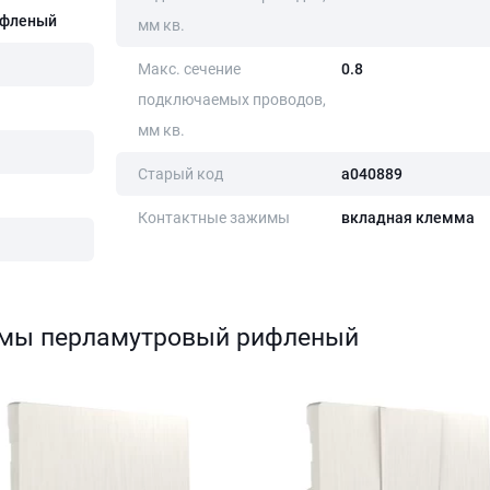
ифленый
мм кв.
Макс. сечение
0.8
подключаемых проводов,
мм кв.
Старый код
a040889
Контактные зажимы
вкладная клемма
змы перламутровый рифленый