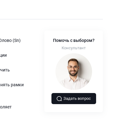
Олово (Sn)
Помочь с выбором?
Консультант
ции
ечить
инять рамки
Задать вопрос
воляет