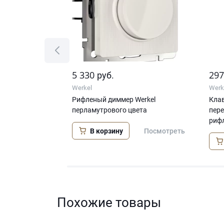
5 330
29
руб.
Werkel
Werk
тки HDMI
Рифленый диммер Werkel
Клав
ифленый)
перламутрового цвета
пер
риф
В корзину
Посмотреть
Посмотреть
Похожие товары