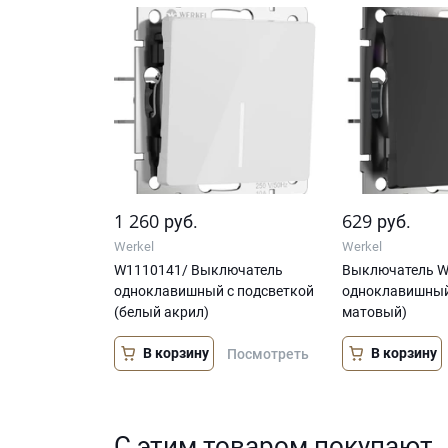
1 260
629
руб.
руб.
Werkel
Werkel
W1110141/ Выключатель
Выключатель We
одноклавишный с подсветкой
одноклавишный
(белый акрил)
матовый)
В корзину
В корзину
Посмотреть
С этим товаром покупают