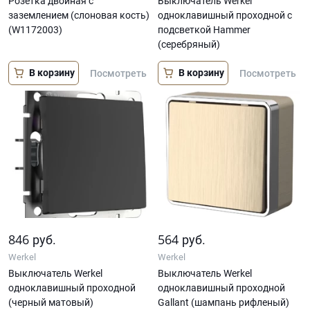
Розетка двойная с
Выключатель Werkel
заземлением (слоновая кость)
одноклавишный проходной с
(W1172003)
подсветкой Hammer
(серебряный)
В корзину
В корзину
Посмотреть
Посмотреть
846
564
руб.
руб.
Werkel
Werkel
Выключатель Werkel
Выключатель Werkel
одноклавишный проходной
одноклавишный проходной
(черный матовый)
Gallant (шампань рифленый)