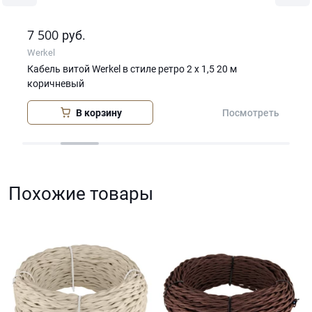
7 500
18
руб.
Werkel
Wer
го
Кабель витой Werkel в стиле ретро 2 х 1,5 20 м
Каб
коричневый
кор
В корзину
еть
Посмотреть
Похожие товары