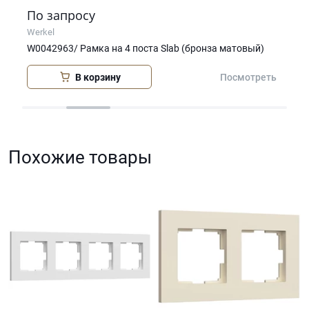
По запросу
По
Werkel
Wer
W0042963/ Рамка на 4 поста Slab (бронза матовый)
W00
В корзину
еть
Посмотреть
Похожие товары