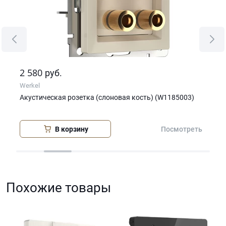
2 580
5 
руб.
Werkel
Wer
Акустическая розетка (слоновая кость) (W1185003)
Дат
кос
В корзину
еть
Посмотреть
Похожие товары