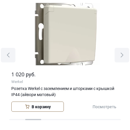
1 020
1 
руб.
Werkel
Wer
Розетка Werkel с заземлением и шторками c крышкой
Вык
IP44 (айвори матовый)
(ай
В корзину
еть
Посмотреть