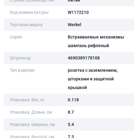
Страна производства
Китай
Код номенклатуры
W1172210
Торговая марка
Werkel
Серия
Встраиваемые механизмы
шампань рифленый
Штрихкод
4690389178108
Тип изделия
розетка с заземлением,
шторками и защитной
крышкой
Упаковка: Вес, кг
0.118
Упаковка: Длина, cм
8.7
Упаковка: Ширина, cм
5.4
Упаковка: Высота, cм
7.3