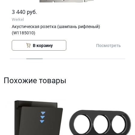
3 440
0
руб.
р
Werkel
Wer
Акустическая розетка (шампань рифленый)
Дим
(W1185010)
В корзину
еть
Посмотреть
Похожие товары