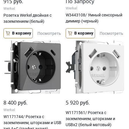
915
По запросу
руб.
Werkel
Werkel
W3443108/ Умный сенсорный
Розетка Werkel двойная с
диммер (черный)
заземлением (белый)
В корзину
В корзину
Посмотреть
Посмотреть
8 400
5 920
руб.
руб.
Werkel
W1171561/ Розетка с
W1171744/ Розетка с
заземлением, шторками и
заземлением, шторками и USB
USBх2 (белый матовый)
тип A+C (графит акрил)