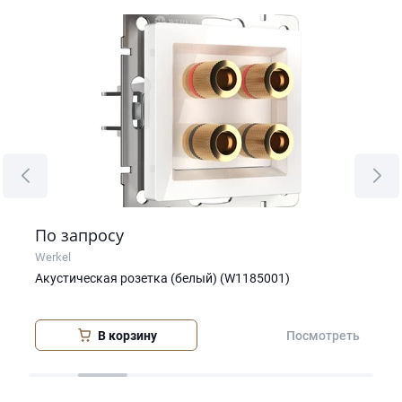
По запросу
5 
Werkel
Wer
Акустическая розетка (белый) (W1185001)
01-
Дат
В корзину
еть
Посмотреть