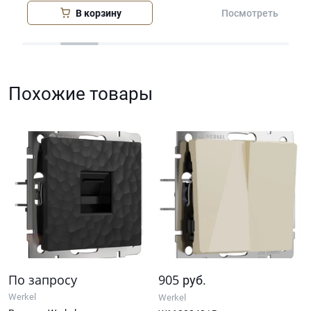
В корзину
еть
Посмотреть
Похожие товары
По запросу
905
руб.
Werkel
Werkel