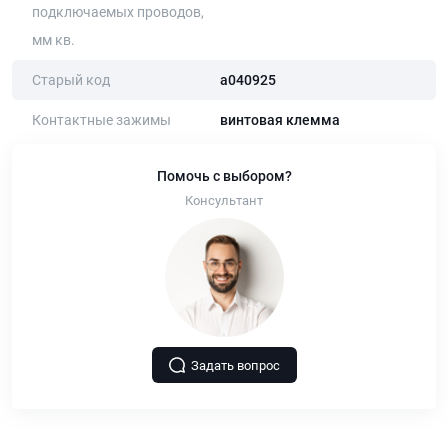
подключаемых проводов,
мм кв.
Старый код
a040925
Контактные зажимы
винтовая клемма
Помочь с выбором?
Консультант
Задать вопрос