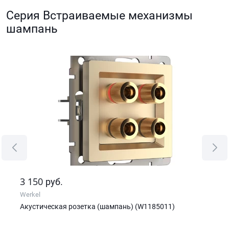
Серия Встраиваемые механизмы
шампань
3 150
0
руб.
р
Werkel
Wer
Акустическая розетка (шампань) (W1185011)
Дим