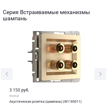
Серия Встраиваемые механизмы
шампань
3 150
0
руб.
р
Werkel
Wer
Акустическая розетка (шампань) (W1185011)
Дим