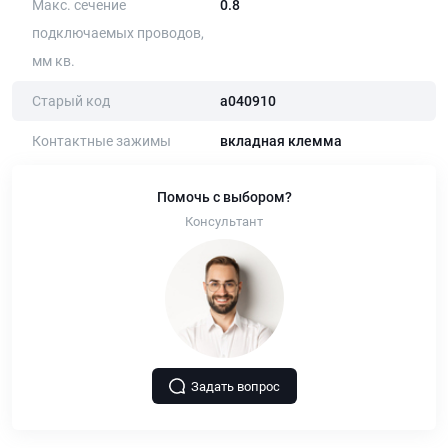
Макс. сечение
0.8
подключаемых проводов,
мм кв.
Старый код
a040910
Контактные зажимы
вкладная клемма
Помочь с выбором?
Консультант
Задать вопрос